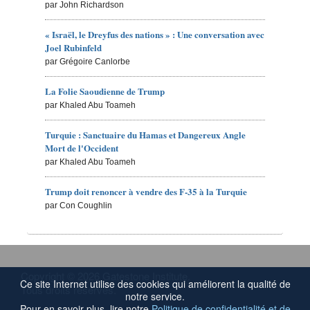
par John Richardson
« Israël, le Dreyfus des nations » : Une conversation avec
Joel Rubinfeld
par Grégoire Canlorbe
La Folie Saoudienne de Trump
par Khaled Abu Toameh
Turquie : Sanctuaire du Hamas et Dangereux Angle
Mort de l'Occident
par Khaled Abu Toameh
Trump doit renoncer à vendre des F-35 à la Turquie
par Con Coughlin
Copyright © 2026 Gatestone Institute.
Ce site Internet utilise des cookies qui améliorent la qualité de
Tous droits réservés.
notre service.
Pour en savoir plus, lire notre
Politique de confidentialité et de