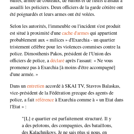
balles, armée de couteaux, de bâtons et de fusils d'assaut a
assailli les policiers. Deux officiers de la garde côtière ont
été poignardés et leurs armes ont été volées.
Selon les autorités, l'immeuble ou l'incident s'est produit
est situé à proximité d'une
cache d'armes
qui appartient
probablement aux « milices » d'Exarchia - un quartier
tristement célèbre pour les violences commises contre la
police. Dimosthenis Pakos, président de l'Union des
officiers de police, a
déclaré
après l'assaut: « Ne vous
promenez pas à Exarchia [à moins d'être accompagné]
d'une armée. »
Dans un
entretien
accordé à SKAI TV, Stavros Balaskas,
vice-président de la Fédération grecque des agents de
police, a fait
référence
à Exarchia comme à « un Etat dans
l'Etat » :
"[L] e quartier est parfaitement structuré. Il y
a des pelotons, des compagnies, des bataillons,
des Kalachnikovs. Je ne sais plus si nous, en