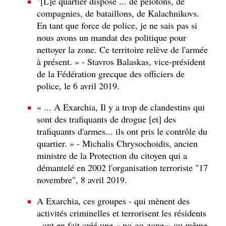
"[L]e quartier dispose ... de pelotons, de
compagnies, de bataillons, de Kalachnikovs.
En tant que force de police, je ne sais pas si
nous avons un mandat des politique pour
nettoyer la zone. Ce territoire relève de l'armée
à présent. » - Stavros Balaskas, vice-président
de la Fédération grecque des officiers de
police, le 6 avril 2019.
« ... A Exarchia, Il y a trop de clandestins qui
sont des trafiquants de drogue [et] des
trafiquants d'armes... ils ont pris le contrôle du
quartier. » - Michalis Chrysochoidis, ancien
ministre de la Protection du citoyen qui a
démantelé en 2002 l'organisation terroriste "17
novembre", 8 avril 2019.
A Exarchia, ces groupes - qui mènent des
activités criminelles et terrorisent les résidents
- ont en fait créé une « no-go-zone » ou même