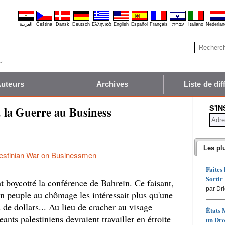
العربية
Čeština
Dansk
Deutsch
Ελληνικά
English
Español
Français
עברית
Italiano
Nederlan
uteurs
Archives
Liste de dif
S'I
t la Guerre au Business
Les pl
estinian War on Businessmen
Faites
Sortir
nt boycotté la conférence de Bahreïn. Ce faisant,
par Dr
n peuple au chômage les intéressait plus qu'une
de dollars... Au lieu de cracher au visage
États 
eants palestiniens devraient travailler en étroite
un Dro