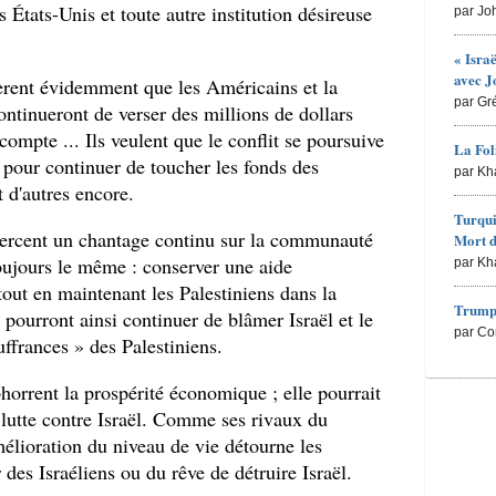
s États-Unis et toute autre institution désireuse
par Jo
« Isra
avec J
pèrent évidemment que les Américains et la
par Gr
ntinueront de verser des millions de dollars
mpte ... Ils veulent que le conflit se poursuive
La Fol
 pour continuer de toucher les fonds des
par Kh
 d'autres encore.
Turqui
exercent un chantage continu sur la communauté
Mort d
toujours le même : conserver une aide
par Kh
 tout en maintenant les Palestiniens dans la
Trump 
 pourront ainsi continuer de blâmer Israël et le
par Co
ffrances » des Palestiniens.
bhorrent la prospérité économique ; elle pourrait
 lutte contre Israël. Comme ses rivaux du
élioration du niveau de vie détourne les
r des Israéliens ou du rêve de détruire Israël.