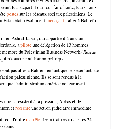
 hommes d'affaires invités à Manama, la capitale du
avant leur départ. Pour leur faire honte, leurs noms
 été
postés
sur les réseaux sociaux palestiniens. Le
u Fatah était résolument
menaçant
: aller à Bahreïn
tinien Ashraf Jabari, qui appartient à un clan
jordanie, a
piloté
une délégation de 13 hommes
Réseau
ait membre du Palestinian Business Network (
 qui n'a aucune affiliation politique.
e sont pas allés à Bahreïn en tant que représentants de
faction palestinienne. Ils se sont rendus à la
son que l'administration américaine leur avait
tiniens résistent à la pression, Abbas et de
ahison et
réclamé
une action judiciaire immédiate.
nt reçu l'ordre
d'arrêter
les « traitres » dans les 24
jordanie.