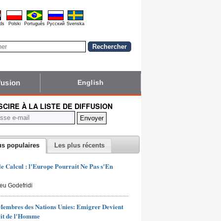
ds
Polski
Português
Pyccĸий
Svenska
fusion
English
NSCIRE À LA LISTE DE DIFFUSION
us populaires
Les plus récents
 le Calcul : l'Europe Pourrait Ne Pas s'En
ieu Godefridi
Membres des Nations Unies: Emigrer Devient
it de l'Homme