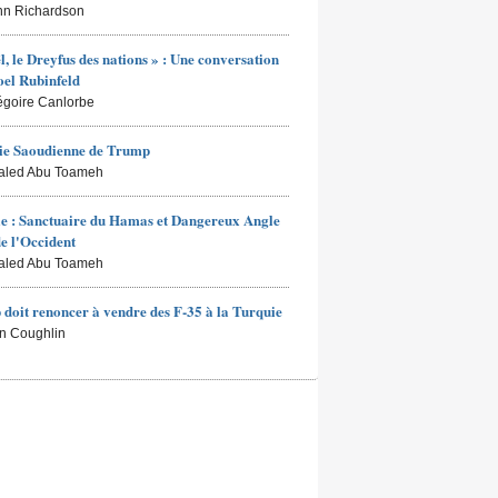
hn Richardson
ël, le Dreyfus des nations » : Une conversation
oel Rubinfeld
égoire Canlorbe
ie Saoudienne de Trump
aled Abu Toameh
e : Sanctuaire du Hamas et Dangereux Angle
e l'Occident
aled Abu Toameh
doit renoncer à vendre des F-35 à la Turquie
n Coughlin