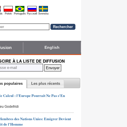
ds
Polski
Português
Pyccĸий
Svenska
fusion
English
NSCIRE À LA LISTE DE DIFFUSION
us populaires
Les plus récents
 le Calcul : l'Europe Pourrait Ne Pas s'En
ieu Godefridi
Membres des Nations Unies: Emigrer Devient
it de l'Homme