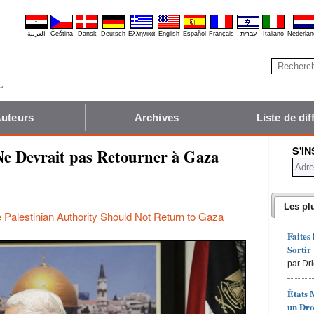
العربية
Čeština
Dansk
Deutsch
Ελληνικά
English
Español
Français
עברית
Italiano
Nederlan
uteurs
Archives
Liste de dif
S'I
Ne Devrait pas Retourner à Gaza
Les pl
 Palestinian Authority Should Not Return to Gaza
Faites
Sortir
par Dr
États 
un Dro