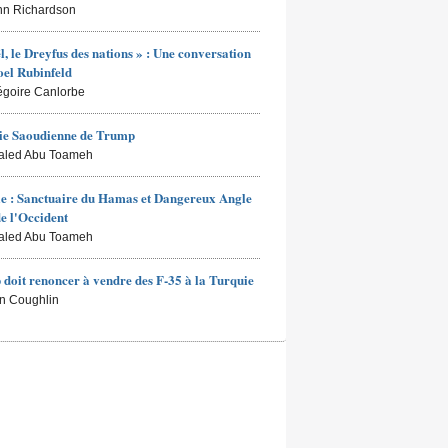
hn Richardson
ël, le Dreyfus des nations » : Une conversation
oel Rubinfeld
égoire Canlorbe
ie Saoudienne de Trump
aled Abu Toameh
e : Sanctuaire du Hamas et Dangereux Angle
e l'Occident
aled Abu Toameh
doit renoncer à vendre des F-35 à la Turquie
n Coughlin