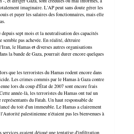
 -, et diriger Gaza, sont crédules ou mal informés, à
otalement imaginaire. L'AP peut sans doute gérer les
is et payer les salaires des fonctionnaires, mais elle
as.
 depuis sept mois et la neutralisation des capacités
ne semble pas achevée. En réalité, détruire
 l'Iran, le Hamas
et
diverses autres organisations
 dans la bande de Gaza, pourrait durer encore quelques
alors que les terroristes du Hamas rodent encore dans
suicide. Les crimes commis par le Hamas à Gaza contre
nienne lors du coup d'État de 2007 sont encore frais
te année-là, les terroristes du Hamas ont tué un
e représentants du Fatah. Un haut responsable de
alancé du toit d'un immeuble. Le Hamas a clairement
e l'Autorité palestinienne n'étaient pas les bienvenues à
 services avaient déjoué une tentative d'infiltration