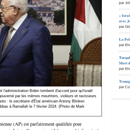
par Jo
« Isra
avec J
par Gr
La Fol
par Kh
Turqui
Mort d
par Kh
Trump 
par Co
et l'administration Biden tombent d'accord pour qu'Israël
gouverné par les mêmes meurtriers, violeurs et ravisseurs
hoto : le secrétaire d'État américain Antony Blinken
bbas à Ramallah le 7 février 2024. (Photo de Mark
inienne (AP) est parfaitement qualifiée pour