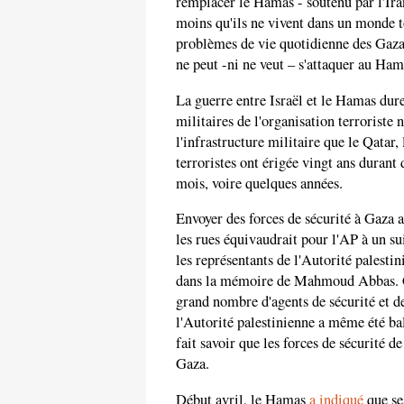
remplacer le Hamas - soutenu par l'Iran
moins qu'ils ne vivent dans un monde t
problèmes de vie quotidienne des Gazaou
ne peut -ni ne veut – s'attaquer au Ham
La guerre entre Israël et le Hamas dure
militaires de l'organisation terroriste 
l'infrastructure militaire que le Qatar,
terroristes ont érigée vingt ans durant
mois, voire quelques années.
Envoyer des forces de sécurité à Gaza 
les rues équivaudrait pour l'AP à un 
les représentants de l'Autorité palesti
dans la mémoire de Mahmoud Abbas. Cet
grand nombre d'agents de sécurité et d
l'Autorité palestinienne a même été b
fait savoir que les forces de sécurité d
Gaza.
Début avril, le Hamas
a indiqué
que ses