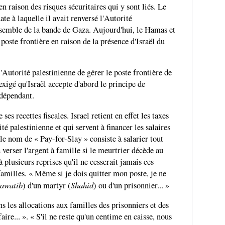
n raison des risques sécuritaires qui y sont liés. Le
e à laquelle il avait renversé l'Autorité
ensemble de la bande de Gaza. Aujourd'hui, le Hamas et
poste frontière en raison de la présence d'Israël du
l'Autorité palestinienne de gérer le poste frontière de
exigé qu'Israël accepte d'abord le principe de
ndépendant.
es recettes fiscales. Israel retient en effet les taxes
té palestinienne et qui servent à financer les salaires
le nom de « Pay-for-Slay » consiste à salarier tout
à verser l'argent à famille si le meurtrier décède au
à plusieurs reprises qu'il ne cesserait jamais ces
familles. « Même si je dois quitter mon poste, je ne
rawatib
Shahid
) d'un martyr (
) ou d'un prisonnier... »
 les allocations aux familles des prisonniers et des
ire... ». « S'il ne reste qu'un centime en caisse, nous