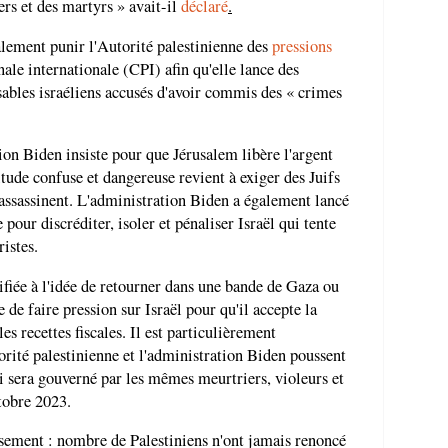
rs et des martyrs » avait-il
déclaré
.
alement punir l'Autorité palestinienne des
pressions
nale internationale (CPI) afin qu'elle lance des
sables israéliens accusés d'avoir commis des « crimes
ion Biden insiste pour que Jérusalem libère l'argent
itude confuse et dangereuse revient à exiger des Juifs
 assassinent. L'administration Biden a également lancé
pour discréditer, isoler et pénaliser Israël qui tente
ristes.
rifiée à l'idée de retourner dans une bande de Gaza ou
 de faire pression sur Israël pour qu'il accepte la
les recettes fiscales. Il est particulièrement
orité palestinienne et l'administration Biden poussent
ui sera gouverné par les mêmes meurtriers, violeurs et
ctobre 2023.
ssement : nombre de Palestiniens n'ont jamais renoncé