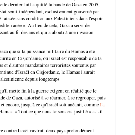
ue le dernier Juif a quitté la bande de Gaza en 2005,
 État semi-indépendant, exclusivement gouverné par
é laissée sans condition aux Palestiniens dans l'espoir
diterranée ». Au lieu de cela, Gaza a servi de
sant au fil des ans et qui a abouti à une invasion
aza que si la puissance militaire du Hamas a été
écurité en Cisjordanie, où Israël est responsable de la
as et d'autres mandataires terroristes soutenus par
continue d'Israël en Cisjordanie, le Hamas l'aurait
 palestinienne depuis longtemps.
u'il mette fin à la guerre exigent en réalité que le
de de Gaza, autorisé à se réarmer, à se regrouper, puis
e et encore, jusqu'à ce qu'Israël soit anéanti, comme
l'a
as. « Tout ce que nous faisons est justifié » a-t-il
e contre Israël ravirait deux pays profondément