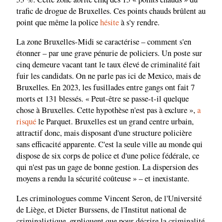
trafic de drogue de Bruxelles. Ces points chauds brûlent au
point que même la police
hésite
à s'y rendre.
La zone Bruxelles-Midi se caractérise – comment s'en
étonner – par une grave pénurie de policiers. Un poste sur
cinq demeure vacant tant le taux élevé de criminalité fait
fuir les candidats. On ne parle pas ici de Mexico, mais de
Bruxelles. En 2023, les fusillades entre gangs ont fait 7
morts et 131 blessés. « Peut-être se passe-t-il quelque
chose à Bruxelles. Cette hypothèse n'est pas à exclure »,
a
risqué
le Parquet. Bruxelles est un grand centre urbain,
attractif donc, mais disposant d'une structure policière
sans efficacité apparente. C'est la seule ville au monde qui
dispose de six corps de police et d'une police fédérale, ce
qui n'est pas un gage de bonne gestion. La dispersion des
moyens a rendu la sécurité coûteuse » – et inexistante.
Les criminologues comme Vincent Seron, de l'Université
de Liège, et Dieter Burssens, de l'Institut national de
criminalistique, expliquent que pour décrire la criminalité