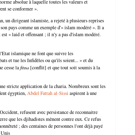
orme absolue à laquelle toutes les valeurs et
ent se conformer ».
 un dirigeant islamiste, a rejeté à plusieurs reprises
er son pays comme un exemple d'« islam modéré ». Il a
st « laid et offensant ; il n'y a pas d'islam modéré.
l'Etat islamique ne font que suivre les
et tue les Infidèles ou qu'ils soient... » et du
fitna
ue cesse la
[conflit] et que tout soit soumis à la
e stricte application de la charia. Nombreux sont les
ent égyptien,
Abdel Fattah al-Sissi
aspirent à une
Occident, refusent avec persistance de reconnaitre
erre que les djihadistes mènent contre eux. Ce refus
onnêteté ; des centaines de personnes l'ont déjà payé
s Unis