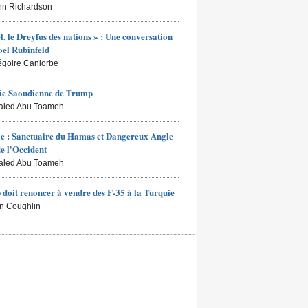
hn Richardson
ël, le Dreyfus des nations » : Une conversation
oel Rubinfeld
égoire Canlorbe
ie Saoudienne de Trump
aled Abu Toameh
e : Sanctuaire du Hamas et Dangereux Angle
e l'Occident
aled Abu Toameh
doit renoncer à vendre des F-35 à la Turquie
n Coughlin