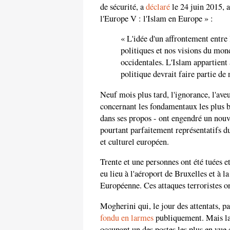
de sécurité, a
déclaré
le 24 juin 2015,
l'Europe V : l'Islam en Europe » :
« L'idée d'un affrontement entre 
politiques et nos visions du mon
occidentales. L'Islam appartient à
politique devrait faire partie de
Neuf mois plus tard, l'ignorance, l'av
concernant les fondamentaux les plus b
dans ses propos - ont engendré un nouv
pourtant parfaitement représentatifs du
et culturel européen.
Trente et une personnes ont été tuées e
eu lieu à l'aéroport de Bruxelles et à 
Européenne. Ces attaques terroristes o
Mogherini qui, le jour des attentats, p
fondu en larmes
publiquement. Mais la 
occupant un des postes les plus en vue