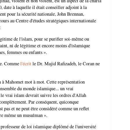
ihad, violent et non violent, est un aspect de la charia
, date à laquelle il était conseiller adjoint à la
ent pour la sécurité nationale, John Brennan,
cours au Centre d'études stratégiques internationale
:
égitime de l'islam, pour se purifier soi-même ou
saint, ni de légitime et encore moins d'islamique
mes, femmes ou enfants ».
sse. Comme
l'écrit
le Dr. Majid Rafizadeh, le Coran ne
h à Mahomet mot à mot. Cette représentation
ensemble du monde islamique... un vrai
e vrai islam devrait suivre les ordres d'Allah
 complètement. Par conséquent, quiconque
est pas et ne peut être considéré comme un reflet
ire même un musulman ».
ofesseur de loi islamique diplômé de l'université