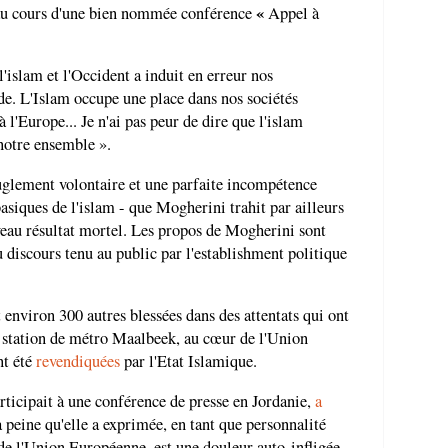
«
 au cours d'une bien nommée conférence
Appel à
l'islam et l'Occident a induit en erreur nos
de. L'Islam occupe une place dans nos sociétés
 l'Europe... Je n'ai pas peur de dire que l'islam
 notre ensemble ».
euglement volontaire et une parfaite incompétence
asiques de l'islam - que Mogherini trahit par ailleurs
eau résultat mortel. Les propos de Mogherini sont
 discours tenu au public par l'establishment politique
t environ 300 autres blessées dans des attentats qui ont
la station de métro Maalbeek, au cœur de l'Union
nt été
revendiquées
par l'Etat Islamique.
articipait à une conférence de presse en Jordanie,
a
peine qu'elle a exprimée, en tant que personnalité
 de l'Union Européenne, est une douleur auto-infligée.