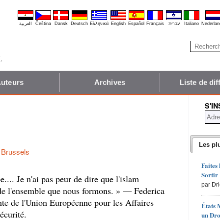
العربية
Čeština
Dansk
Deutsch
Ελληνικά
English
Español
Français
עברית
Italiano
Nederlan
uteurs
Archives
Liste de dif
S'I
Les pl
n Brussels
Faites
Sortir
e.... Je n'ai pas peur de dire que l'islam
par Dr
e de l'ensemble que nous formons. » — Federica
te de l'Union Européenne pour les Affaires
États 
écurité.
un Dro