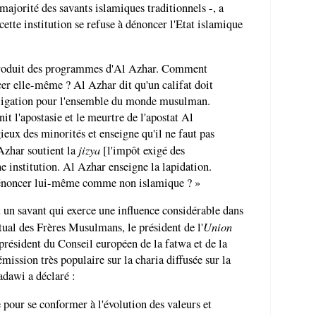
ajorité des savants islamiques traditionnels -, a
ette institution se refuse à dénoncer l'Etat islamique
-produit des programmes d'Al Azhar. Comment
er elle-même ? Al Azhar dit qu'un califat doit
 obligation pour l'ensemble du monde musulman.
it l'apostasie et le meurtre de l'apostat Al
gieux des minorités et enseigne qu'il ne faut pas
jizya
 Azhar soutient la
[l'impôt exigé des
 institution. Al Azhar enseigne la lapidation.
énoncer lui-même comme non islamique ? »
t un savant qui exerce une influence considérable dans
Union
itual des Frères Musulmans, le président de l'
résident du Conseil européen de la fatwa et de la
mission très populaire sur la charia diffusée sur la
dawi a déclaré :
 pour se conformer à l'évolution des valeurs et