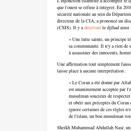
L'injonction islamiste d'accomplir le dj
que l'ouest se refuse à intégrer. En 2010
sécurité nationale au sein du Départem
directeur de la CIA, a prononcé un dis
(CSIS). Il y a
décrivait
le djihad ainsi 
« Une lutte sainte, un principe l
sa communauté. Il n'y a rien de 
à assassiner des innocents, hom
Une affirmation tout simplement fau
laisse place à aucune interprétation :
« Le Coran a été donné par Alla
est unanimement acceptée par l'
musulman soucieux de respecter l
et obéir aux préceptes du Coran
ignore certaines de ces règles n'
de l'islam, un bon musulman vo
Sheikh Muhammad Abdullah Nasr, un pr