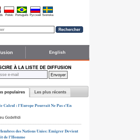
ds
Polski
Português
Pyccĸий
Svenska
fusion
English
NSCIRE À LA LISTE DE DIFFUSION
us populaires
Les plus récents
 le Calcul : l'Europe Pourrait Ne Pas s'En
ieu Godefridi
Membres des Nations Unies: Emigrer Devient
it de l'Homme