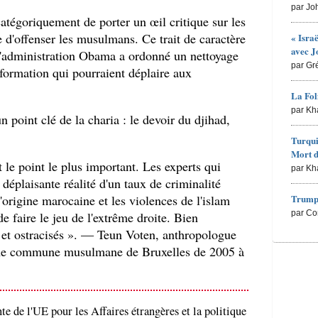
par Jo
atégoriquement de porter un œil critique sur les
e d'offenser les musulmans. Ce trait de caractère
« Isra
avec J
 L'administration Obama a ordonné un nettoyage
par Gr
 formation qui pourraient déplaire aux
La Fol
par Kh
n point clé de la charia : le devoir du djihad,
Turqui
Mort d
 le point le plus important. Les experts qui
par Kh
a déplaisante réalité d'un taux de criminalité
Trump 
'origine marocaine et les violences de l'islam
par Co
de faire le jeu de l'extrême droite. Bien
s et ostracisés ». — Teun Voten, anthropologue
une commune musulmane de Bruxelles de 2005 à
e de l'UE pour les Affaires étrangères et la politique