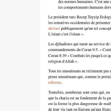
des normes humaines. C'est une n
les comportements humains doiv
Le président turc Recep Tayyip Erdogan,
les tentatives occidentales de présent
déclaré
publiquement qu'un tel concept e
L'islam c'est l'islam ».
Les djihadistes qui tuent au service de 
commandements du Coran 9:5, « Combats 
Coran 8:39 « Combats les jusqu'à ce q
religion d'Allah ».
Tous les musulmans ne réclament pas un
pieux musulmans qui, comme le présid
réforme
.
Toutefois, nombreux sont ceux qui, en 
que la charia est au fondement de la gu
est la forme la plus dangereuse de malh
de leur vie tant en Europe qu'aux Etat