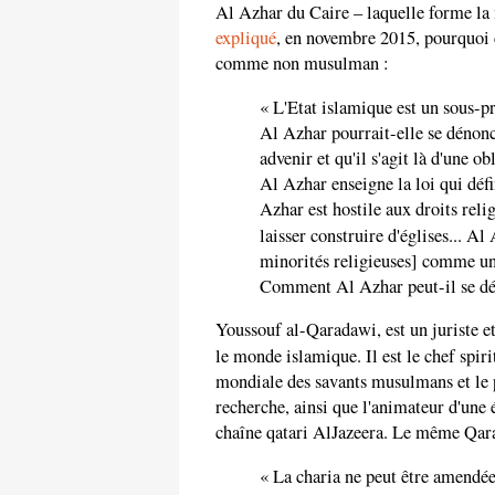
Al Azhar du Caire – laquelle forme la m
expliqué
, en novembre 2015, pourquoi c
comme non musulman :
« L'Etat islamique est un sous
Al Azhar pourrait-elle se dénonc
advenir et qu'il s'agit là d'une
Al Azhar enseigne la loi qui défin
Azhar est hostile aux droits reli
laisser construire d'églises... Al
minorités religieuses] comme une
Comment Al Azhar peut-il se d
Youssouf al-Qaradawi, est un juriste e
le monde islamique. Il est le chef spir
mondiale des savants musulmans et le p
recherche, ainsi que l'animateur d'une é
chaîne qatari AlJazeera. Le même Qara
« La charia ne peut être amendée