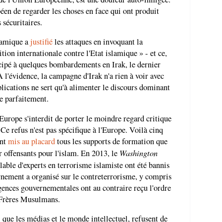
éen de regarder les choses en face qui ont produit
 sécuritaires.
slamique a
justifié
les attaques en invoquant la
ition internationale contre l'Etat islamique » - et ce,
icipé à quelques bombardements en Irak, le dernier
A l'évidence, la campagne d'Irak n'a rien à voir avec
plications ne sert qu'à alimenter le discours dominant
e parfaitement.
Europe s'interdit de porter le moindre regard critique
. Ce refus n'est pas spécifique à l'Europe. Voilà cinq
ent
mis au placard
tous les supports de formation que
Washington
r offensants pour l'islam. En 2013, le
able d'experts en terrorisme islamiste ont été bannis
rnement a organisé sur le contreterrorisme, y compris
gences gouvernementales ont au contraire reçu l'ordre
s Frères Musulmans.
si que les médias et le monde intellectuel, refusent de