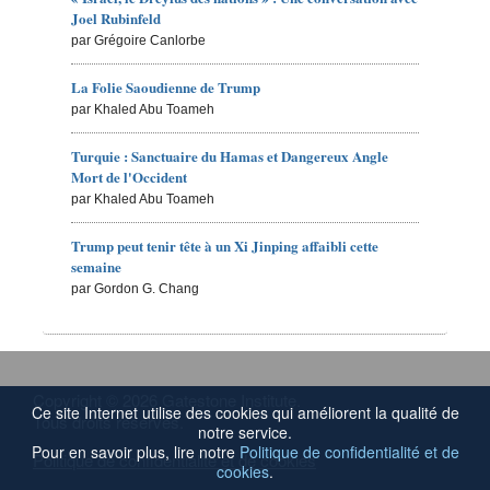
Joel Rubinfeld
par Grégoire Canlorbe
La Folie Saoudienne de Trump
par Khaled Abu Toameh
Turquie : Sanctuaire du Hamas et Dangereux Angle
Mort de l'Occident
par Khaled Abu Toameh
Trump peut tenir tête à un Xi Jinping affaibli cette
semaine
par Gordon G. Chang
Copyright © 2026 Gatestone Institute.
Ce site Internet utilise des cookies qui améliorent la qualité de
Tous droits réservés.
notre service.
Pour en savoir plus, lire notre
Politique de confidentialité et de
Politique de confidentialité et de cookies
cookies
.