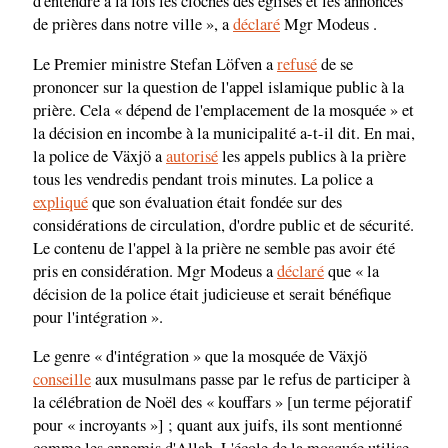
d'entendre à la fois les cloches des églises et les annonces
de prières dans notre ville », a
déclaré
Mgr Modeus .
Le Premier ministre Stefan Löfven a
refusé
de se
prononcer sur la question de l'appel islamique public à la
prière. Cela « dépend de l'emplacement de la mosquée » et
la décision en incombe à la municipalité a-t-il dit. En mai,
la police de Växjö a
autorisé
les appels publics à la prière
tous les vendredis pendant trois minutes. La police a
expliqué
que son évaluation était fondée sur des
considérations de circulation, d'ordre public et de sécurité.
Le contenu de l'appel à la prière ne semble pas avoir été
pris en considération. Mgr Modeus a
déclaré
que « la
décision de la police était judicieuse et serait bénéfique
pour l'intégration ».
Le genre « d'intégration » que la mosquée de Växjö
conseille
aux musulmans passe par le refus de participer à
la célébration de Noël des « kouffars » [un terme péjoratif
pour « incroyants »] ; quant aux juifs, ils sont mentionné