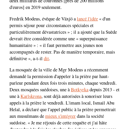
deux milliards de couronnes [près de 200 millions
d'euros] en 2019 seulement.
Fredrik Modeus, évêque de Växjö a
lancé l'idée
« d'un
permis séjour pour circonstances spéciales et
particulièrement dévastatrices » ; il a ajouté que la Suède
devrait être considérée comme une « superpuissance
humanitaire » : « il faut permettre aux jeunes non
accompagnés de rester. Pas de manière temporaire, mais
définitive », a-t-il
dit
.
La mosquée de la ville de Mgr Modeus a récemment
demandé la permission d'appeler à la prière par haut-
parleur pendant deux fois trois minutes, chaque vendredi.
Deux mosquées suédoises, une à
Botkyrka
depuis 2013 - et
une à
Karlskrona
, sont déjà autorisées à sonoriser leurs
appels à la prière le vendredi. L'imam local, Ismail Abu
Helal, a déclaré que l'appel public à la prière permettrait
aux musulmans de
mieux s'intégrer
dans la société
suédoise. « Je me réjouis de cette requête et j'ai hâte