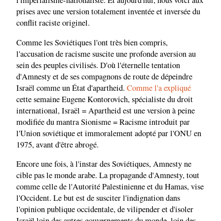
l'impérialisme-nationaliste. Et aujourd'hui, nous voici aux
prises avec une version totalement inventée et inversée du
conflit raciste originel.
Comme les Soviétiques l'ont très bien compris,
l'accusation de racisme suscite une profonde aversion au
sein des peuples civilisés. D'où l'éternelle tentation
d'Amnesty et de ses compagnons de route de dépeindre
Israël comme un État d'apartheid.
Comme l'a expliqué
cette semaine Eugene Kontorovich, spécialiste du droit
international, Israël = Apartheid est une version à peine
modifiée du mantra Sionisme = Racisme introduit par
l'Union soviétique et immoralement adopté par l'ONU en
1975, avant d'être abrogé.
Encore une fois, à l'instar des Soviétiques, Amnesty ne
cible pas le monde arabe. La propagande d'Amnesty, tout
comme celle de l'Autorité Palestinienne et du Hamas, vise
l'Occident. Le but est de susciter l'indignation dans
l'opinion publique occidentale, de vilipender et d'isoler
Israël loin des autres gouvernements du monde, loin des