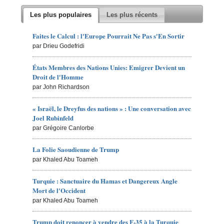
Les plus populaires
Les plus récents
Faites le Calcul : l'Europe Pourrait Ne Pas s'En Sortir
par Drieu Godefridi
États Membres des Nations Unies: Emigrer Devient un
Droit de l'Homme
par John Richardson
« Israël, le Dreyfus des nations » : Une conversation avec
Joel Rubinfeld
par Grégoire Canlorbe
La Folie Saoudienne de Trump
par Khaled Abu Toameh
Turquie : Sanctuaire du Hamas et Dangereux Angle
Mort de l'Occident
par Khaled Abu Toameh
Trump doit renoncer à vendre des F-35 à la Turquie