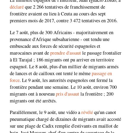
Le ministre espagnol de l'Intérieur, Juan Ignacio Zoido, a
déclaré
que 2 266 tentatives de franchissement de
frontière avaient eu lieu à Ceuta au cours des sept
premiers mois de 2017, contre 3 472 tentatives en 2016.
Le 7 août, plus de 300 Africains - majoritairement en
provenance d'Afrique subsaharienne - ont tendu une
embuscade aux forces de sécurité espagnoles et
marocaines avant de
prendre d'assaut
le passage frontalier
à El Tarajal ; 186 migrants ont pu arriver en territoire
espagnol. Le 8 août, plus d'un millier de migrants armés
de lances et de cailloux ont tenté le même
passage en
force
. Le 9 août, les autorités espagnoles ont fermé la
frontière pendant une semaine. Le 10 août, environ 700
migrants ont à nouveau
pris d'assaut
la frontière ; 200
migrants ont été arrêtés.
Parallèlement, le 9 août, une vidéo a
révélé
qu'un canot
pneumatique chargé de dizaines de migrants avait accosté
sur une plage de Cadix remplie d'estivants en maillot de
bain. José Maraver, chef d'un centre de sauvetage de la