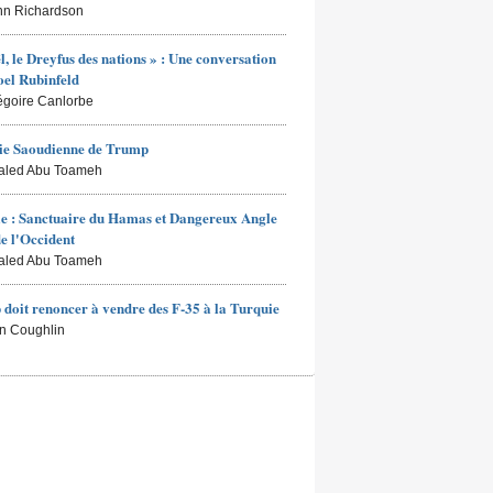
hn Richardson
ël, le Dreyfus des nations » : Une conversation
oel Rubinfeld
égoire Canlorbe
ie Saoudienne de Trump
aled Abu Toameh
e : Sanctuaire du Hamas et Dangereux Angle
e l'Occident
aled Abu Toameh
doit renoncer à vendre des F-35 à la Turquie
n Coughlin