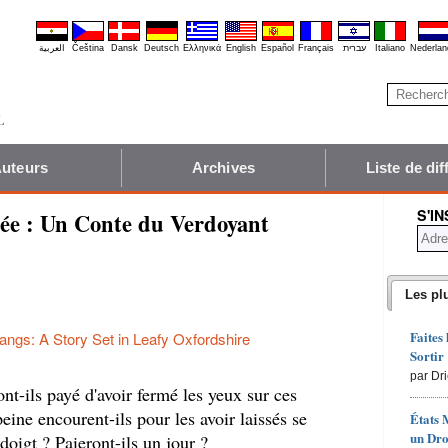
العربية
Čeština
Dansk
Deutsch
Ελληνικά
English
Español
Français
עברית
Italiano
Nederlan
uteurs
Archives
Liste de dif
S'I
sée : Un Conte du Verdoyant
Les pl
Faites
ngs: A Story Set in Leafy Oxfordshire
Sortir
par Dr
nt-ils payé d'avoir fermé les yeux sur ces
eine encourent-ils pour les avoir laissés se
États 
un Dro
 doigt ? Paieront-ils un jour ?