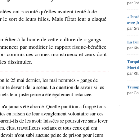
par Jo
iolées ont raconté qu'elles avaient tenté à de
« Isra
r le sort de leurs filles. Mais l'État leur a claqué
avec J
par Gr
médier à la honte de cette culture de « gangs
La Fol
mmencer par modifier le rapport risque-bénéfice
par Kh
voir commis ces crimes monstrueux et ceux dont
 les dissimuler.
Turqui
Mort d
par Kh
on le 25 mai dernier, les mal nommés « gangs de
ur le devant de la scène. La question de savoir si les
Trump 
inels leur juste peine a été également relancée.
par Co
é n'a jamais été abordé. Quelle punition a frappé tous
ics en raison de leur aveuglement volontaire sur ces
rent-ils de les avoir laissées se poursuivre sans lever
rs, élus, travailleurs sociaux et tous ceux qui ont
devoir n'ont subi aucune peine de prison pour leurs