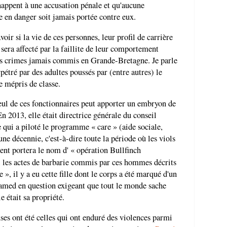
échappent à une accusation pénale et qu'aucune
e en danger soit jamais portée contre eux.
voir si la vie de ces personnes, leur profil de carrière
u sera affecté par la faillite de leur comportement
ves crimes jamais commis en Grande-Bretagne. Je parle
rpétré par des adultes poussés par (entre autres) le
e mépris de classe.
eul de ces fonctionnaires peut apporter un embryon de
 2013, elle était directrice générale du conseil
 qui a piloté le programme « care » (aide sociale,
ne décennie, c'est-à-dire toute la période où les viols
nt portera le nom d' « opération Bullfinch
mi les actes de barbarie commis par ces hommes décrits
 », il y a eu cette fille dont le corps a été marqué d'un
d en question exigeant que tout le monde sache
le était sa propriété.
ses ont été celles qui ont enduré des violences parmi