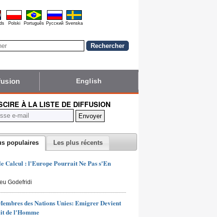
ds
Polski
Português
Pyccĸий
Svenska
fusion
English
NSCIRE À LA LISTE DE DIFFUSION
us populaires
Les plus récents
 le Calcul : l'Europe Pourrait Ne Pas s'En
ieu Godefridi
Membres des Nations Unies: Emigrer Devient
it de l'Homme