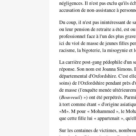
négligences. Il n'est pas exclu qu'ils 
accusation de non-assistance à personn
Du coup, il n'est pas inintéressant de sa
ou leur pension de retraite a été, est o
professionnel face à l'un des plus gra
ici du viol de masse de jeunes filles pe
racisme, la bigoterie, la misogynie et l
La carrière post-gang pédophile d'un s
réponse. Son nom est Joanna Simons. En
départemental d'Oxfordshire. C'est elle
soins) de l'Oxfordshire pendant près d'u
de masse (l'enquête menée ultérieureme
Bouvreuil
(
) ») ont été perpétrés. Par
à tort comme étant « d'origine asiatique
«M». M pour « Mohammed », le Mohame
que cette fille lui « appartenait », qu'el
Sur les centaines de victimes, nombreu