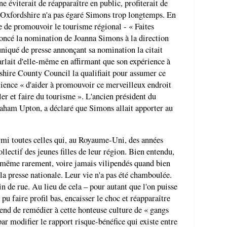
e éviterait de réapparaître en public, profiterait de
 l'Oxfordshire n'a pas égaré Simons trop longtemps. En
pe de promouvoir le tourisme régional - « Faites
noncé la nomination de Joanna Simons à la direction
iqué de presse annonçant sa nomination la citait
rlait d'elle-même en affirmant que son expérience à
dshire County Council la qualifiait pour assumer ce
ience « d'aider à promouvoir ce merveilleux endroit
ler et faire du tourisme ». L'ancien président du
raham Upton, a déclaré que Simons allait apporter au
mi toutes celles qui, au Royaume-Uni, des années
ollectif des jeunes filles de leur région. Bien entendu,
nt même rarement, voire jamais vilipendés quand bien
 presse nationale. Leur vie n'a pas été chamboulée.
in de rue. Au lieu de cela – pour autant que l'on puisse
pu faire profil bas, encaisser le choc et réapparaître
end de remédier à cette honteuse culture de « gangs
r modifier le rapport risque-bénéfice qui existe entre