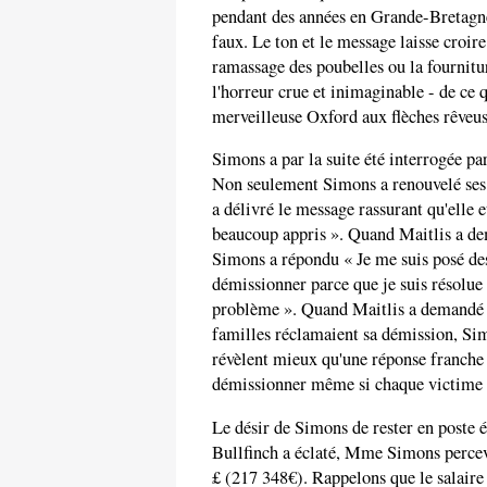
pendant des années en Grande-Bretagne
faux. Le ton et le message laisse croi
ramassage des poubelles ou la fourniture
l'horreur crue et inimaginable - de ce qu
merveilleuse Oxford aux flèches rêveus
Simons a par la suite été interrogée pa
Non seulement Simons a renouvelé ses e
a délivré le message rassurant qu'elle 
beaucoup appris ». Quand Maitlis a de
Simons a répondu « Je me suis posé des 
démissionner parce que je suis résolue à
problème ». Quand Maitlis a demandé à 
familles réclamaient sa démission, Sim
révèlent mieux qu'une réponse franche e
démissionner même si chaque victime de
Le désir de Simons de rester en poste 
Bullfinch a éclaté, Mme Simons percev
£ (217 348€). Rappelons que le salair