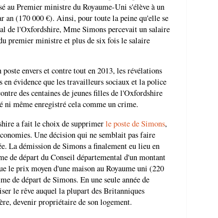
rsé au Premier ministre du Royaume-Uni s'élève à un
r an (170 000 €). Ainsi, pour toute la peine qu'elle se
tal de l'Oxfordshire, Mme Simons percevait un salaire
u premier ministre et plus de six fois le salaire
n poste envers et contre tout en 2013, les révélations
s en évidence que les travailleurs sociaux et la police
ntre des centaines de jeunes filles de l'Oxfordshire
êté ni même enregistré cela comme un crime.
hire a fait le choix de supprimer
le poste de Simons
,
conomies. Une décision qui ne semblait pas faire
lée. La démission de Simons a finalement eu lieu en
ime de départ du Conseil départemental d'un montant
que le prix moyen d'une maison au Royaume uni (220
prime de départ de Simons. En une seule année de
iser le rêve auquel la plupart des Britanniques
ère, devenir propriétaire de son logement.