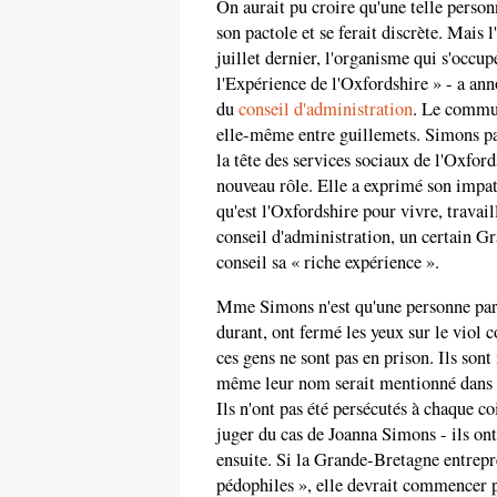
On aurait pu croire qu'une telle personn
son pactole et se ferait discrète. Mais
juillet dernier, l'organisme qui s'occu
l'Expérience de l'Oxfordshire » - a an
du
conseil d'administration
. Le commun
elle-même entre guillemets. Simons pa
la tête des services sociaux de l'Oxfor
nouveau rôle. Elle a exprimé son impat
qu'est l'Oxfordshire pour vivre, travail
conseil d'administration, un certain G
conseil sa « riche expérience ».
Mme Simons n'est qu'une personne par
durant, ont fermé les yeux sur le viol c
ces gens ne sont pas en prison. Ils so
même leur nom serait mentionné dans la
Ils n'ont pas été persécutés à chaque co
juger du cas de Joanna Simons - ils ont 
ensuite. Si la Grande-Bretagne entrepr
pédophiles », elle devrait commencer pa