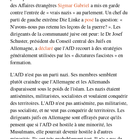
des Affaires étrangères
Sigmar Gabriel
a mis en garde
contre l'entrée de « vrais nazis » au parlement. Un chef du
parti de gauche extrême Die Linke a
posé
la question: «
N'avons-nous pas retenu les leçons de la guerre? ». Les
dirigeants de la communauté juive ont peur: le Dr Josef
Schuster, président du Conseil central des Juifs en
Allemagne, a
déclaré
que l'AfD recourt à des stratégies
généralement utilisées par les « dictatures fascistes » en
formation.
L'AfD n'est pas un parti nazi. Ses membres semblent
plutôt craindre que l'Allemagne et les Allemands
disparaissent sous le poids de l'islam. Les nazis étaient
antisémites, militaristes, socialistes et voulaient conquérir
des territoires. L'AfD n'est pas antisémite, pas militariste,
pas socialiste, et ne veut pas conquérir de territoires. Les
dirigeants juifs en Allemagne sont effrayés parce qu'ils
pensent que si l'AfD est hostile à une minorité, les
Musulmans, elle pourrait devenir hostile à d'autres
minorités. Ils ont très probablement tort. Il n'y a pas de