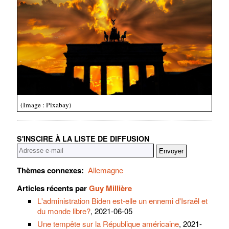
(Image : Pixabay)
S'INSCIRE À LA LISTE DE DIFFUSION
Thèmes connexes:
Allemagne
Articles récents par
Guy Millière
L'administration Biden est-elle un ennemi d'Israël et
du monde libre?
, 2021-06-05
Une tempête sur la République américaine
, 2021-