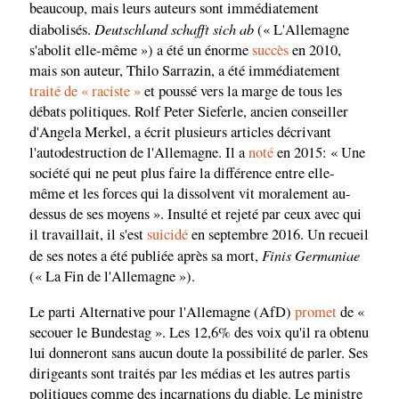
beaucoup, mais leurs auteurs sont immédiatement
Deutschland schafft sich ab
diabolisés.
(« L'Allemagne
s'abolit elle-même ») a été un énorme
succès
en 2010,
mais son auteur, Thilo Sarrazin, a été immédiatement
traité de « raciste »
et poussé vers la marge de tous les
débats politiques. Rolf Peter Sieferle, ancien conseiller
d'Angela Merkel, a écrit plusieurs articles décrivant
l'autodestruction de l'Allemagne. Il a
noté
en 2015: « Une
société qui ne peut plus faire la différence entre elle-
même et les forces qui la dissolvent vit moralement au-
dessus de ses moyens ». Insulté et rejeté par ceux avec qui
il travaillait, il s'est
suicidé
en septembre 2016. Un recueil
Finis Germaniae
de ses notes a été publiée après sa mort,
(« La Fin de l'Allemagne »).
Le parti Alternative pour l'Allemagne (AfD)
promet
de «
secouer le Bundestag ». Les 12,6% des voix qu'il ra obtenu
lui donneront sans aucun doute la possibilité de parler. Ses
dirigeants sont traités par les médias et les autres partis
politiques comme des incarnations du diable. Le ministre