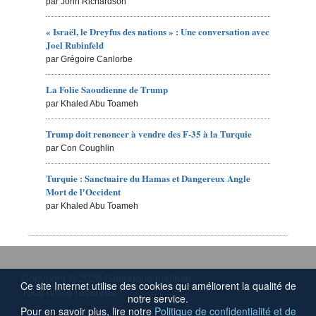
par John Richardson
« Israël, le Dreyfus des nations » : Une conversation avec
Joel Rubinfeld
par Grégoire Canlorbe
La Folie Saoudienne de Trump
par Khaled Abu Toameh
Trump doit renoncer à vendre des F-35 à la Turquie
par Con Coughlin
Turquie : Sanctuaire du Hamas et Dangereux Angle
Mort de l'Occident
par Khaled Abu Toameh
Copyright © 2026 Gatestone Institute.
Ce site Internet utilise des cookies qui améliorent la qualité de
Tous droits réservés.
notre service.
Pour en savoir plus, lire notre
Politique de confidentialité et de