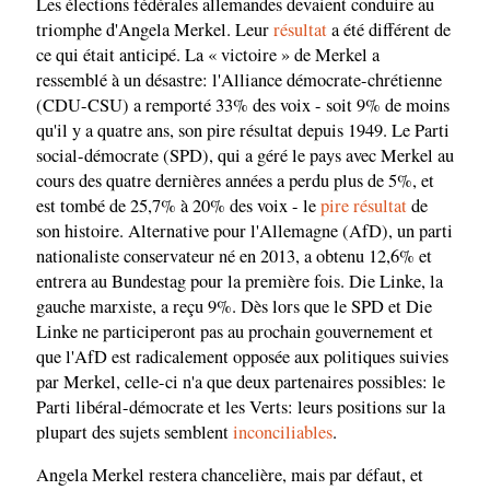
Les élections fédérales allemandes devaient conduire au
triomphe d'Angela Merkel. Leur
résultat
a été différent de
ce qui était anticipé. La « victoire » de Merkel a
ressemblé à un désastre: l'Alliance démocrate-chrétienne
(CDU-CSU) a remporté 33% des voix - soit 9% de moins
qu'il y a quatre ans, son pire résultat depuis 1949. Le Parti
social-démocrate (SPD), qui a géré le pays avec Merkel au
cours des quatre dernières années a perdu plus de 5%, et
est tombé de 25,7% à 20% des voix - le
pire résultat
de
son histoire. Alternative pour l'Allemagne (AfD), un parti
nationaliste conservateur né en 2013, a obtenu 12,6% et
entrera au Bundestag pour la première fois. Die Linke, la
gauche marxiste, a reçu 9%. Dès lors que le SPD et Die
Linke ne participeront pas au prochain gouvernement et
que l'AfD est radicalement opposée aux politiques suivies
par Merkel, celle-ci n'a que deux partenaires possibles: le
Parti libéral-démocrate et les Verts: leurs positions sur la
plupart des sujets semblent
inconciliables
.
Angela Merkel restera chancelière, mais par défaut, et